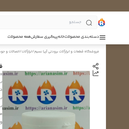
دسته‌بندی محصولات
خانه
پیگیری سفارش
همه محصولات
فروشگاه قطعات و ابزارآلات برودتی آریا نسیم
/
ابزارآلات
/
اتصالات و جو
فل
OR
بر
د
بر
بر
م
و