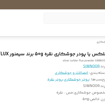
شکاری
کس یا پودر جوشکاری نقره 50g برند سیمنور FLUX
silver solder flux powder SIMNO
ند:
SIMNOOR
سته‌بندی
:
اتصالات و جوشکاری
چسب‌ها :
پودر جوشکاری
،
پودر نقره
ند
:
SIMNOOR
خصوص جوشکاری
:
مس ، نقره
زن خالص
:
50g