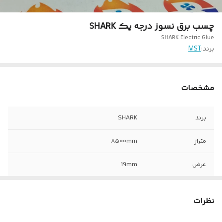
چسب برق نسوز درجه یک SHARK
SHARK Electric Glue‏
برند:
MST
مشخصات
برند
SHARK
متراژ
8500mm
عرض
19mm
ضخامت
0.13mm
نظرات
ولتاژ قابل تحمل
600V