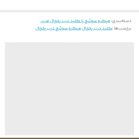
دسته‌بندی
:
میکرو سوئیچ یا کلید درب یخچال فریزر
برچسب‌ها :
کلید درب یخچال
،
میکرو سوئیچ درب یخچال