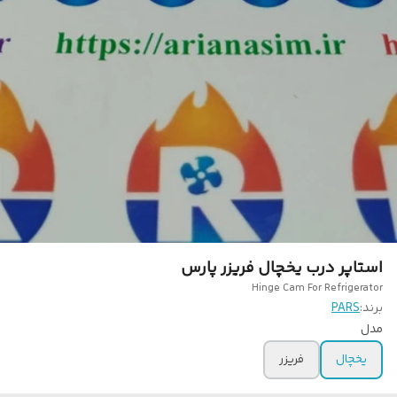
استاپر درب یخچال فریزر پارس
Hinge Cam For Refrigerator
برند:
PARS
مدل
یخچال‌
فریزر