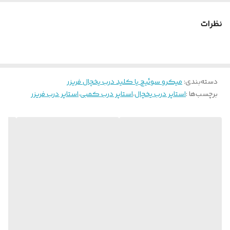
نظرات
دسته‌بندی
:
میکرو سوئیچ یا کلید درب یخچال فریزر
برچسب‌ها :
استاپر درب یخچال
،
استاپر درب کمبی
،
استاپر درب فریزر