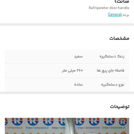
سانت)
Refrigerator door handle
برند:
General
مشخصات
رنگ دستگیره
سفید
فاصله جای پیچ ها
260 میلی متر
نوع دستگیره
ساده
مناسب برای یخچال
ویترینی
توضیحات
جنس آلیاژ
پلاستیک فشرده