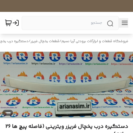
فروشگاه قطعات و ابزارآلات برودتی آریا نسیم
/
قطعات یخچال فریزر
/
دستگیره درب یخچال
دستگیره درب یخچال فریزر ویترینی (فاصله پیچ ها 26