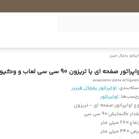
اپراتور یخچال فریزر
اپراتور صفحه ای یا تریزون 90 سی سی لعاب و وکیوم شده
evaporator plate refrigerat
سته‌بندی
:
اواپراتور یخچال فریزر
چسب‌ها :
اواپراتور
ع اواپراتور
:
صفحه ای - تریزون
قدار گنجایش
:
90 سی سی
تفاع
:
280 میلی متر
رض
:
440 میلی متر