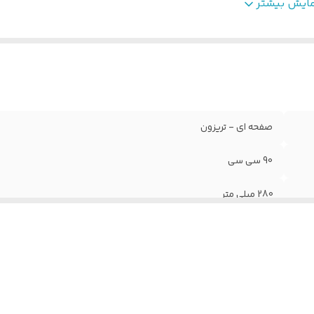
س آلیاژ
:
آلومینیوم
مایش بیشتر
صفحه ای - تریزون
90 سی سی
280 میلی متر
440 میلی متر
آلومینیوم