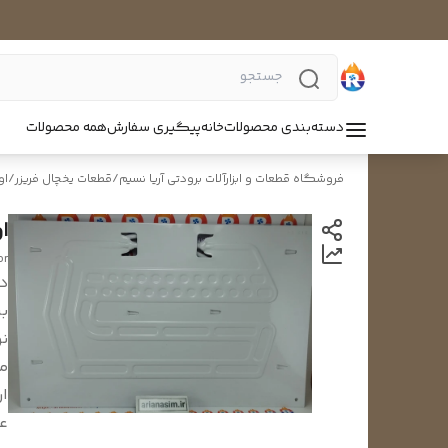
دسته‌بندی محصولات
خانه
پیگیری سفارش
همه محصولات
فروشگاه قطعات و ابزارآلات برودتی آریا نسیم
/
قطعات یخچال فریزر
/
او
او
or
د
بر
نو
م
ار
ع