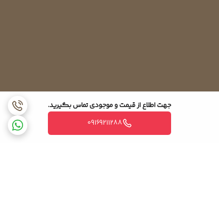
اواپراتور فراستینگ.
اواپراتور بدون یخ زدگی.
اواپراتور یخ زدایی.
5. با توجه به گسترش
اواپراتور انبساط مستقیم.
اواپراتور انبساط غیر مستقیم.
اواپراتور سطحی گسترده (اواپراتور پره ای)
جهت اطلاع از قیمت و موجودی تماس بگیرید.
کویل های پره دار، کویل های بدون لوله ای هستند که صفحه یا باله
09169211288
های فلزی روی آن ها نصب شده است
پره هایی که به عنوان سطوح جاذب حرارت ثانویه کار می کنند، اثر
افزایش تصمیم گیری اواپراتور دارند و در نتیجه کارایی آن را برای خنک
کردن هوا و سایر گازها بهبود می بخشند.