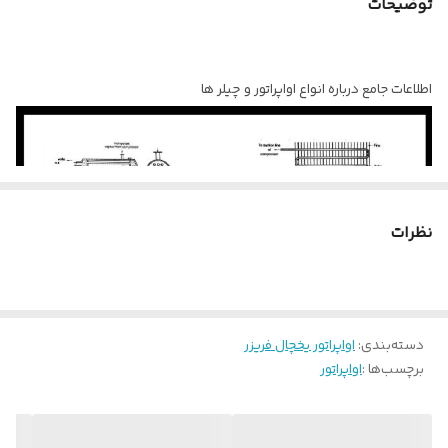
توضیحات
جنس آلیاژ
آلومینیوم
اطلاعات جامع درباره انواع اواپراتور و چیلر ها
نظرات
دسته‌بندی
:
اواپراتور یخچال فریزر
برچسب‌ها :
اواپراتور
اواپراتور قسمتی از سیستم تبرید است که مبرد مایع در آن تبخیر می شود.
گاهی اوقات به آن کویل خنک کننده، کولر واحد، کویل فریزر، کولر