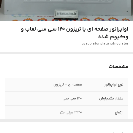
اواپراتور صفحه ای یا تریزون 120 سی سی لعاب و
وکیوم شده
evaporator plate refrigerator
مشخصات
نوع اواپراتور
صفحه ای - تریزون
مقدار گنجایش
120 سی سی
ارتفاع
330 میلی متر
عرض
440 میلی متر