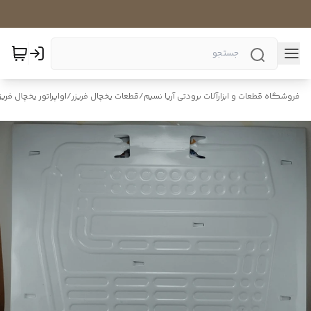
فروشگاه قطعات و ابزارآلات برودتی آریا نسیم
/
قطعات یخچال فریزر
/
اواپراتور یخچال فریز