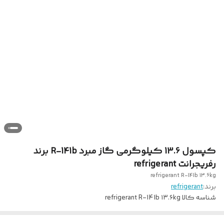
کپسول 13.6 کیلوگرمی گاز مبرد R-141b برند
رفریجرانت refrigerant
refrigerant R-141b ۱۳.۶kg
برند:
refrigerant
شناسه کالا
refrigerant R-141b ۱۳.۶kg