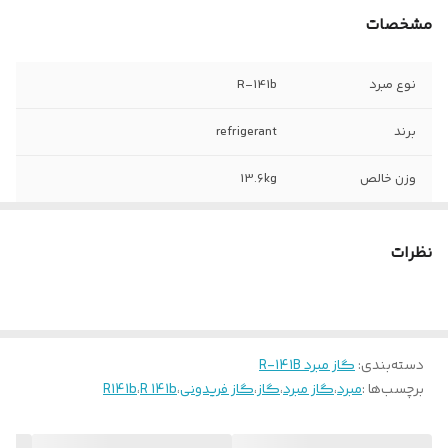
مشخصات
نوع مبرد
R-141b
برند
refrigerant
وزن خالص
13.6kg
وزن ناخالص
۱۷.۶kg
نظرات
میزان خلوص
99.9%
ترکیبات مولکولی
HCFC
دسته‌بندی
:
گاز مبرد R-141B
برچسب‌ها :
مبرد
،
گاز مبرد
،
گاز
،
گاز فریدونی
،
R 141b
،
R141b