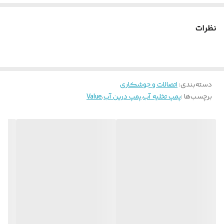
نظرات
دسته‌بندی
:
اتصالات و جوشکاری
برچسب‌ها :
پمپ تخلیه آب
،
پمپ درین آب
،
Value
معرفی
همان طور که میدانید شرکت VALUE یکی از محبوب ترین برند های در
حال حاضر کشورمان و سایر نقاط جهان شده است. شرکت VALUE در امر
تولیدات محصولات و ابزار آلات برودتی نظیره: پمپ وکیوم،لاله کن و گشاد
کن،ترمومتر،منیفولد سرویس ،لوله بر و ده ها قلم محصول ریز و درشت
دیگر پیشرو بوده و همواره با تکنولوژی و کیفیت خوب محصولات
توانسته بازار خوبی در این زمینه داشته باشد. یکی از محصولات جدید این