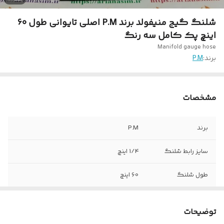
شلنگ گیج منیفولد برند P.M اصلی تایوانی طول 60
اینچ پک کامل سه رنگ
Manifold gauge hose
برند:
P.M
مشخصات
برند
P.M
سایز رابط شلنگ
1/4 اینچ
طول شلنگ
60 اینچ
3000 PSI
BURSTING
توضیحات
تعداد شلنگ در
3 عدد شلنگ