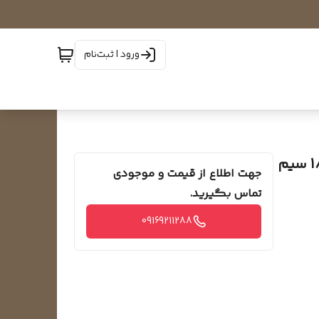
ورود | ثبت‌نام
موتور فن کولر پنجره ای یونیورسال یا سوپرائی 1/5HP سیم
جهت اطلاع از قیمت و موجودی
تماس بگیرید.
09169211288