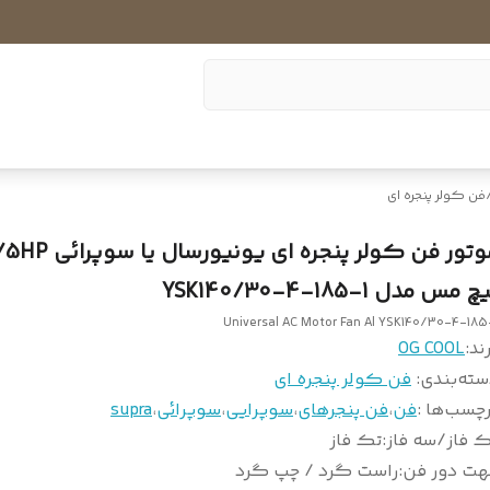
فن کولر پنجره ای
چ مس مدل YSK140/30-4-185-1
Universal AC Motor Fan Al YSK140/30-4-185
ند:
OG COOL
سته‌بندی
:
فن کولر پنجره ای
چسب‌ها :
فن
،
فن پنجرهای
،
سوپرایی
،
سوپرائی
،
supra
 فاز/سه فاز
:
تک فاز
هت دور فن
:
راست گرد / چپ گرد