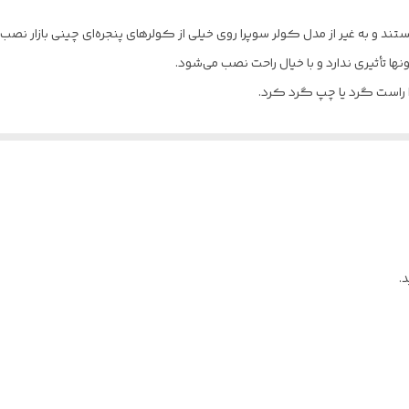
1/5HP
ند و به غیر از مدل کولر سوپرا روی خیلی از کولرهای پنجره‌ای چینی بازار نصب
12.71mm یا 0.5in
ا تأثیری ندارد و با خیال راحت نصب می‌شود.
 راست گرد یا چپ گرد کرد.
127mm یا 5in
راحی شده است. اندازه این کولرها بسیار کوچک است و روی پنجره اتاق نصب می‌
تفاده زیاد یا مشکلات دیگر از کار می‌افتد. در این زمان نیاز است اقدام به تع
زی است که همچنان در منازل و ساختمان ها دیده می شود. البته مدل های جدی اس
.
است. در نتیجه نیاز به تعمیر فن کولر گازی پنجره ای نیز همواره وجود دارد. ت
عملکرد صحیحی نخواهد داشت و در عملیات خنک سازی محیط به مشکل بر می خو