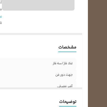
آ
ط
ت
ن
ق
شن
ط
مشخصات
تک فاز/سه فاز
جهت دور فن
آمپر مصرفی
طول شفت قسمت بلوور
توضیحات