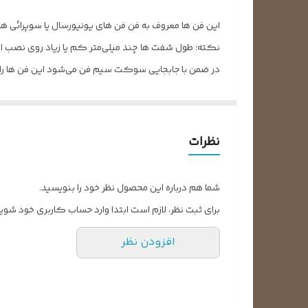
توان فن
این فن ها معروف به فن فن های یونیورسال یا سوپرائی هست
قطر شفت
نکته: طول شفت ها چند میلی‌متر کم یا زیاد روی نصب اونه
در ضمن با جابجایی سوکت سیم فن می‌شود این فن ها را
طول شفت قسمت پروانه
فن کولر پنجره ای
کولر گازی پنجره‌ای جز اولین کولرگازی‌هایی بوده که ط
هر کولر گازی، فن است اما متاسفانه گاهی اوقات در اثر اس
نظرات
کولر گازی پنجره ای یکی از قدیمی ترین مدل های کولر گا
شما هم درباره این محصول نظر خود را بنویسید.
دشوار کرده است.
برای ثبت نظر، لازم است ابتدا وارد حساب کاربری خود شوید
افزودن نظر
به هر حال محبوبیت کولر گازی مسئله ی غیر قابل انکاری 
است. اگر فن کولر کارایی خود را از دست بدهد، کولر 