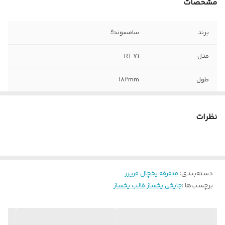
مشخصات
برند
سامسونگ
مدل
RT 71
طول
182mm
عرض
72mm
نظرات
دسته‌بندی
:
متفرقه یخچال فریزر
برچسب‌ها :
جایخی یخساز
،
قالب یخساز