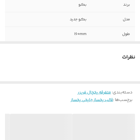
برند
بکو
مدل
بکو جدید
طول
160mm
عرض
80mm
نظرات
دسته‌بندی
:
متفرقه یخچال فریزر
برچسب‌ها :
قالب یخساز
،
جایخی یخساز