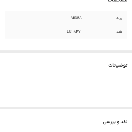
مشخصات
برند
MIDEA
کد
LU118PY1
توضیحات
نقد و بررسی