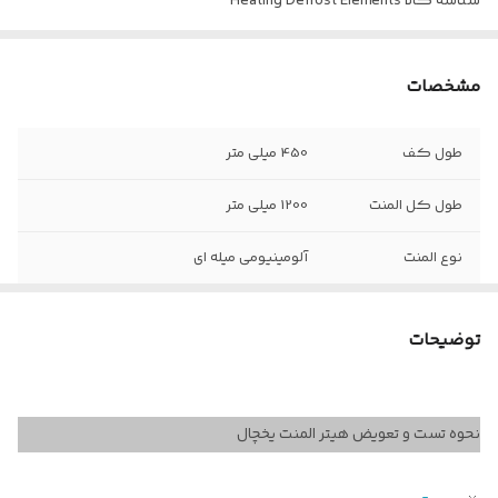
شناسه کالا
Heating Defrost Elements
مشخصات
طول کف
450 میلی متر
طول کل المنت
1200 میلی متر
نوع المنت
آلومینیومی میله ای
ولتاژ کاری
220 ولت
توضیحات
نحوه تست و تعویض هیتر المنت یخچال