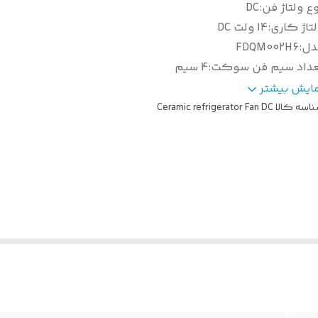
ع ولتاژ فن
:
DC
تاژ کاری
:
14 ولت DC
دل
:
FDQM002H6
عداد سیم فن سوکت
:
4 سیم
یت Feedback برای برد
:
دارد
مایش بیشتر
اسه کالا
Ceramic refrigerator Fan DC