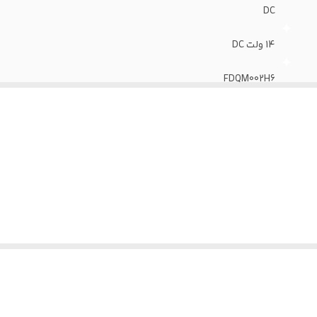
DC
14 ولت DC
FDQM002H6
4 سیم
دارد