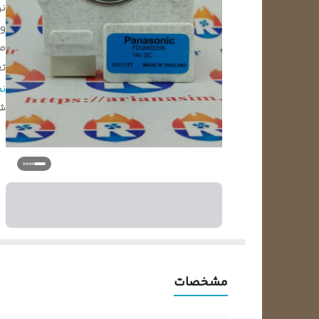
نو
ول
م
ت
قابل
ن
شن
مشخصات