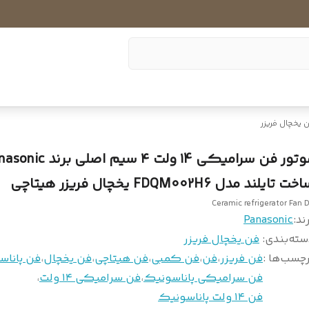
 یخچال فریزر
موتور فن سرامیکی ۱4 ولت ۴ سیم اصلی 
ت تایلند مدل FDQM002H6 یخچال فریزر هیتاچی
Ceramic refrigerator Fan 
ند:
Panasonic
سته‌بندی
:
فن یخچال فریزر
چسب‌ها :
فن فریزر
،
فن
،
فن کمبی
،
فن هیتاچی
،
فن یخچال
،
فن پاناس
فن سرامیکی پاناسونیک
،
فن سرامیکی ۱۴ ولت
،
فن ۱۴ ولت پاناسونیک