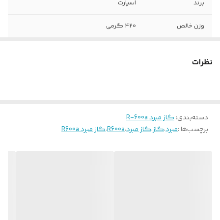
برند
اسپارت
وزن خالص
420 گرمی
نظرات
دسته‌بندی
:
گاز مبرد R-600a
برچسب‌ها :
مبرد
،
گاز
،
گاز مبرد
،
R600a
،
گاز مبرد R600a