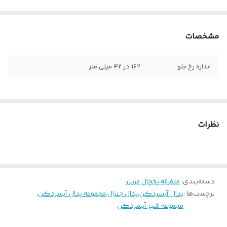
مشخصات
اندازه رخ جلو
162 در 42 میلی متر
نظرات
دسته‌بندی
:
متفرقه یخچال فریزر
برچسب‌ها :
پدال آبسردکن
،
پدال جنرال
،
مجموعه پدال آبسردکن
،
مجموعه شیر آبسردکن