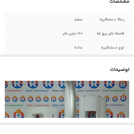
مشخصات
رنگ دستگیره
سفید
فاصله جای پیچ ها
180 میلی متر
نوع دستگیره
ساده
مناسب برای یخچال
ویترینی
توضیحات
جنس آلیاژ
پلاستیک فشرده