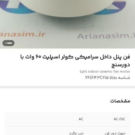
فن پنل داخل سرامیکی کولر اسپلیت 60 وات با
دورسنج
Split indoor ceramic fan motor
شناسه کالا
Y6S643C215
مشخصات
AC
AC/DC
جهت دور فن
چپ گرد