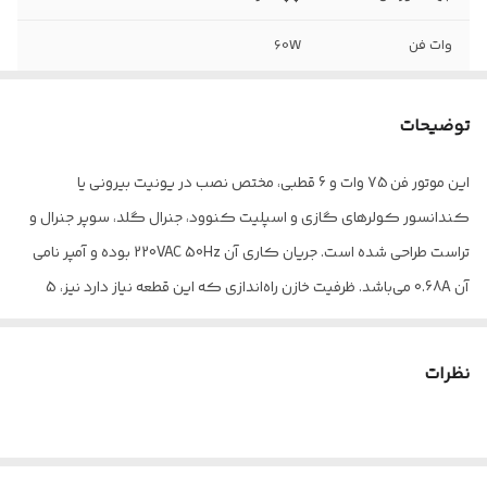
وات فن
60W
آمپر مصرفی
0.425A
توضیحات
طول فن
84mm یا 3.3in
این موتور فن 75 وات و 6 قطبی، مختص نصب در یونیت بیرونی یا
قطر فن
110mm یا 4.3in
کندانسور کولرهای گازی و اسپلیت کنوود، جنرال گلد، سوپر جنرال و
طول شفت بلوور
103mm یا 4in
تراست طراحی شده است. جریان کاری آن 220VAC 50Hz بوده و آمپر نامی
آن 0.68A می‌باشد. ظرفیت خازن راه‌اندازی که این قطعه نیاز دارد نیز، 5
قطر شفت
12mm یا 0.47in
میکروفاراد با ولتاژ 450 ولت است. طول بدنۀ موتور فن و میلۀ شافت
به‌کاررفته در آن، هردو برابر با 90 ‌میلی‌متر بوده و قطر شافت تعبیه‌شده در
نظرات
این تجهیز 12 میلی‌متر می‌باشد. گفتنی است که جنس سیم‌پیچ این قطعه
مس خالص است و جهت حرکت پره‌های موجود در آن ساعت‌گرد می‌باشد.