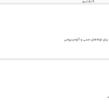
5/8 اینچ
2-1/4 اینچ
0-180 درجه
ع خم
زاویه خم
قابل استفاده برای
15/16″
.
0~180⁰
لوله مسی نرم
1-1/2″