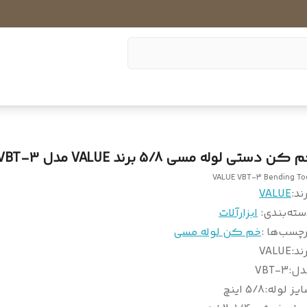
 کن دستی لوله مسی 5/8 برند VALUE مدل VBT-3
VALUE VBT-3 Bending To
ند:
VALUE
سته‌بندی
:
ابزارآلات
چسب‌ها :
خم کن لوله مسی
ند
:
VALUE
دل
:
VBT-3
یز لوله
:
5/8 اینچ