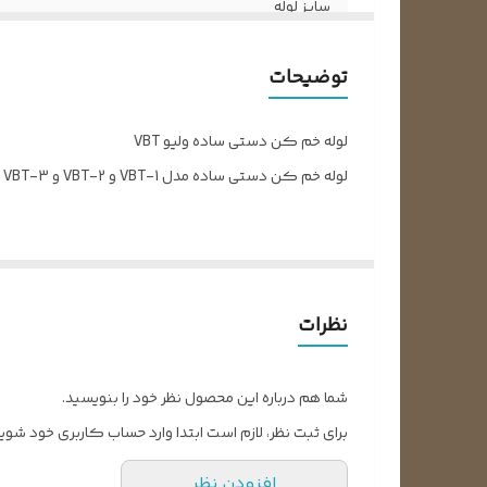
سایز لوله
شعاع خمشی
توضیحات
زاویه خمشی
لوله خم کن دستی ساده ولیو VBT
لوله خم کن دستی ساده مدل VBT-1 و VBT-2 و VBT-3 برای لوله‌های مسی و آلومینیومی
ویژگی‌های اصلی:
غلتک‌های دوتایی برای کاهش اصطکاک
خم شدن آسان زوایای بزرگ
نظرات
طراحی برای محافظت در برابر تاب برداشتن لوله‌ها
مدل
سایز لوله
شعا
شما هم درباره این محصول نظر خود را بنویسید.
3/8″
VBT-1
برای ثبت نظر، لازم است ابتدا وارد حساب کاربری خود شوید
1/2″
VBT-2
افزودن نظر