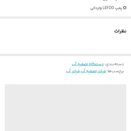
❎ پمپ LEFOO وارداتی
❎ هوزینگ ها تک اورینگ شفاف نشکن تولید با مواد کره ای 🇰🇷
❎ اتصالات، های و لو وارداتی
نظرات
❎ شیربرقی وارداتی
❎ همراه با میکسر
❎ مخزن 4 گالن آی تانک سری جدید👌
دسته‌بندی
:
❎ شیر برداشت فلکه ای
دستگاه تصفیه آب
برچسب‌ها :
فیلتر
،
تصفیه آب
،
فیلتر آب
❎ ممبران 14 لایه 80 گالن اسمارت
❎ فیلترها 100% گیاهی
❎ شاسی هیبرید با قاب شفاف
🔴 24 ماه گارانتی گواراب صنعت