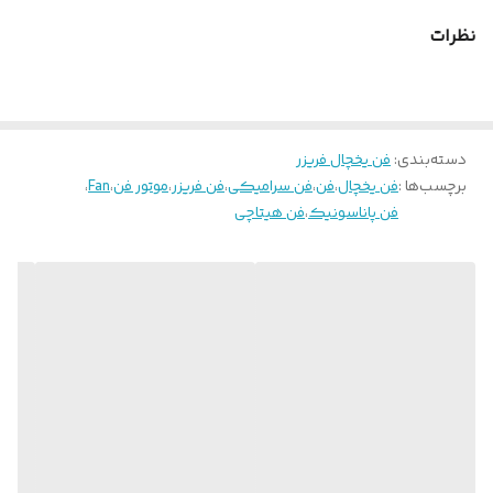
طول شفت
35.6mm یا 1.4in
نظرات
دسته‌بندی
:
فن یخچال فریزر
برچسب‌ها :
فن یخچال
،
فن
،
فن سرامیکی
،
فن فریزر
،
موتور فن
،
Fan
،
فیلم آموزش نحوه تست فن های سرامیکی DC یخچال فریزر و ساید بای
فن پاناسونیک
،
فن هیتاچی
ساید
فن سرامیکی یخچال فریزر چیست؟
فن سرامیکی یخچال فریزر یکی از اجزای مهم یخچال فریزر است که برای
خنک کردن و نگهداری مواد غذایی استفاده می‌شود. این فن برای
جلوگیری از گرمایش داخل یخچال فریزر و حفظ دمای مناسب برای
نگهداری مواد غذایی به کار می‌رود.