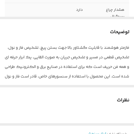
هشدار چراغ
دارد
سیگنال
باطری اضافه
دارد
توضیحات
فازمتر هوشمند با قابلیت گشتاور بالا جهت بستن پیچ، تشخیص فاز و نول،
تشخیص قطعی در مسیر و تشخیص جریان به صورت القایی، یک ابزار حرفه ای
و همه فن حریف است که برای استفاده در صنایع برق و الکترونیک طراحی
شده است. این محصول با استفاده از سنسورهای خاص، قادر است فاز و نول
را به صورت دقیق تشخیص دهد و اطلاعات لازم را به کاربر ارائه کند.
همچنین، با قابلیت تشخیص قطعی در مسیر، این دستگاه به شما کمک
نظرات
می کند تا به راحتی مشکلات در مسیر برق را شناسایی کنید و آنها را
برطرف کنید. با توجه به قابلیت تشخیص جریان به صورت القایی، این
محصول قادر است جریان های الکتریکی را از روی روکش سیم و کابل