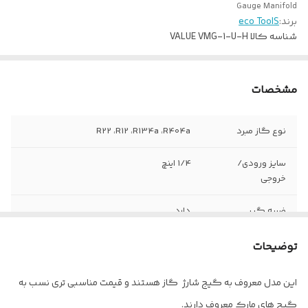
Gauge Manifold
برند:
eco ToolS
شناسه کالا
VALUE VMG-1-U-H
مشخصات
نوع گاز مبرد
R22 ،R12 ،R134a ،R404a
سایز ورودی/
1/4 اینچ
خروجی
ضربه گیر
دارد
توضیحات
این مدل معروف به گیج شارژ گاز هستند و قیمت مناسبی تری نسب به
گیج های مارک معروف دارند.