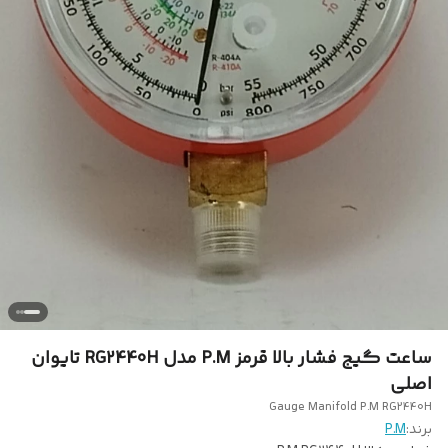
ساعت گیج فشار بالا قرمز P.M مدل RG2440H تایوان
اصلی
Gauge Manifold P.M RG2440H
برند:
P.M