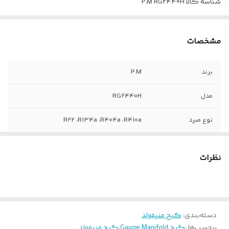
شناسه کالا
P.M RG2440H
مشخصات
برند
P.M
مدل
RG2440H
نوع مبرد
R22 ،R134a ،R404a ،R410a
نظرات
دسته‌بندی
:
گیج منیفولد
برچسب‌ها :
گیج
،
Gauge Manifold
،
گیج منیفولد