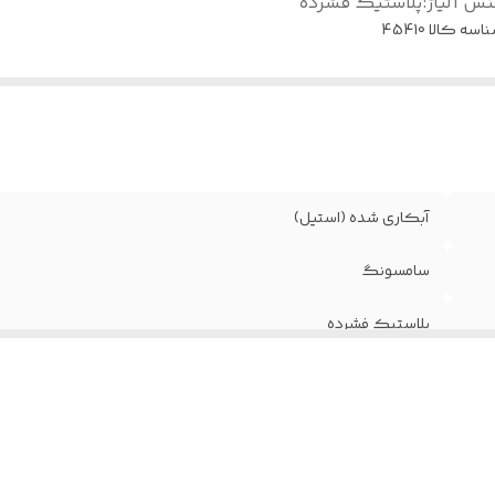
س آلیاژ
:
پلاستیک فشرده
اسه کالا
45410
آبکاری شده (استیل)
سامسونگ
پلاستیک فشرده