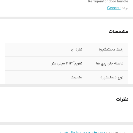
Refrigerator door handle
برند:
General
مشخصات
رنگ دستگیره
نقره ای
فاصله جای پیچ ها
تقریباً ۴۱۳ میلی متر
نوع دستگیره
متحرک
مناسب برای
یخچال و فریزر
نظرات
جنس آلیاژ
استیل
دسته‌بندی
:
دستگیره درب یخچال فریزر