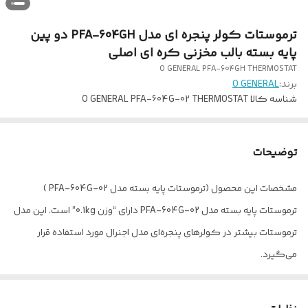
ترموستات کولر پنجره ای مدل PFA-604GH دو پین
پایه بسته بالب مخزنی کره ای اصلی
O GENERAL PFA-604GH THERMOSTAT
برند:
O GENERAL
شناسه کالا
O GENERAL PFA-604G-02 THERMOSTAT
توضیحات
مشخصات این محصول (ترموستات پایه بسته مدل PFA-604G-02 )
ترموستات پایه بسته مدل PFA-604G-02 دارای “وزن 0.1kg” است. این مدل
ترموستات بیشتر در کولرهای پنجره‌ای مدل اجنرال مورد استفاده قرار
می‌گیرد.
ترموستات چیست؟
ترموستات کنترل کننده الکتریکی خودکاری است که برای تنظیم دما