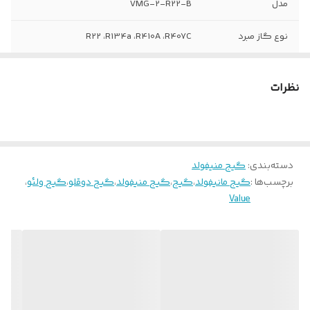
مدل
VMG-2-R22-B
نوع گاز مبرد
R22 ،R134a ،R410A ،R407C
ورودی/خروجی
1/4 اینچ
نظرات
ضربه گیر
دارد
وزن
500gr
دسته‌بندی
:
گیج منیفولد
برچسب‌ها :
گیج مانیفولد
،
گیج
،
گیج منیفولد
،
گیج دوقلو
،
گیج ولئو
،
Value