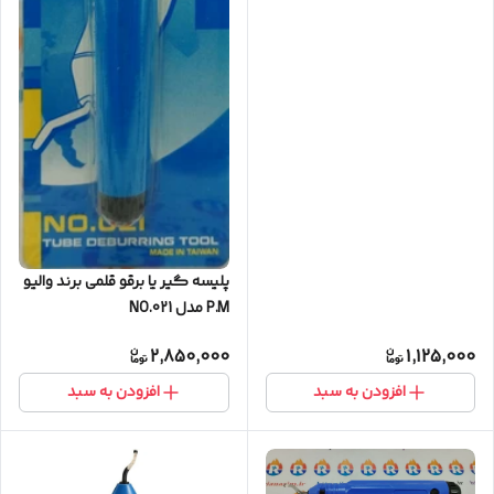
پلیسه گیر یا برقو قلمی برند والیو
P.M مدل NO.021
2,850,000
1,125,000
افزودن به سبد
افزودن به سبد