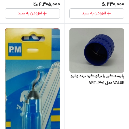
4,305,000
430,000
افزودن به سبد
افزودن به سبد
پلیسه گیر یا برقو گرد برند والیو
VALUE مدل VRT-301