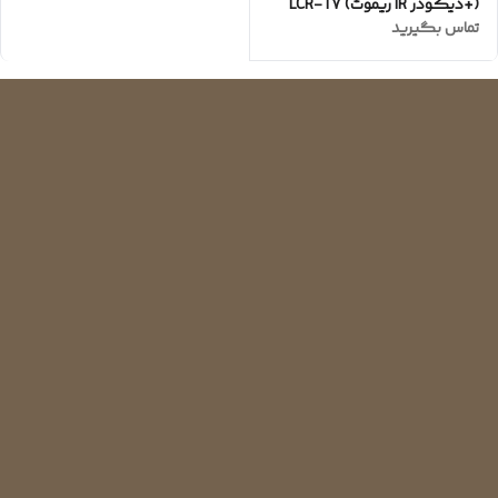
(+دیکودر IR ریموت) LCR-T7
تماس بگیرید