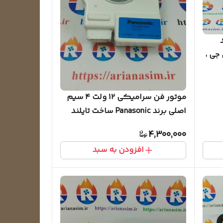
جی ،
موتور فن سرامیکی ۱۲ ولت ۴ سیم
اصلی برند Panasonic ساخت تایلند
مدل FDQM002H6 (شفت بلند)
4,300,000
افزودن به سبد