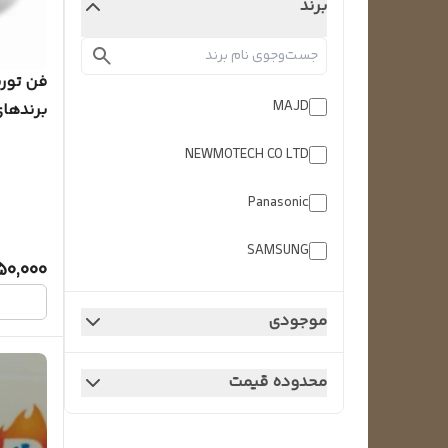
برند
فن تورب
MAJD
برندها
NEWMOTECH CO LTD
ماه)
Panasonic
SAMSUNG
50,000
SPG
موجودی
سامسونگ
محدوده قیمت