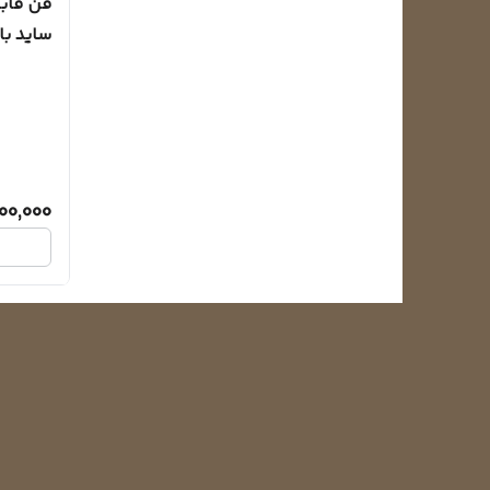
فن فاب
ساید بای
00,000