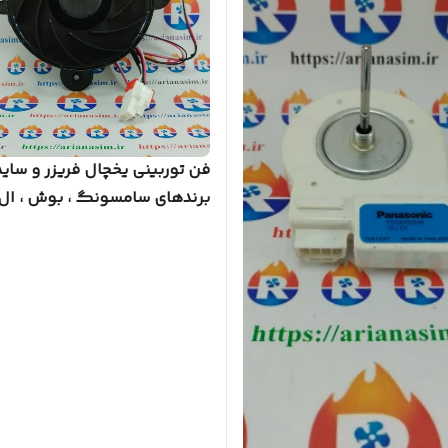
فن توربینی یخچال فریزر و ساید
برندهای سامسونگ ، بوش ، ال 
کلور ، امرسان 12 ولت مدل توربینی