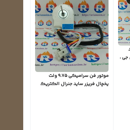
جی ،
موتور فن سرامیکی ۹.۷۵ ولت
یخچال فریزر ساید جنرال الکتریک
GE با سنسور ساخت کره