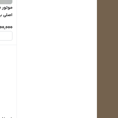
مدل FDQM002H6
00,000