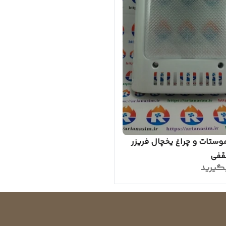
وستات و چراغ یخچال فریزر
قفی
گیرید