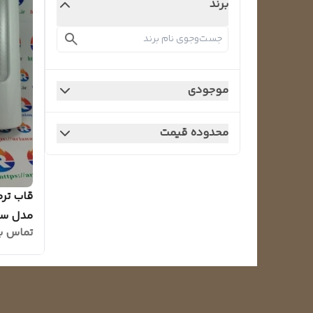
برند
موجودی
محدوده قیمت
قاب ترم
مدل س
تماس ب