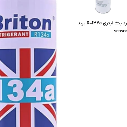
گاز مبرد یک لیتری R-134a برند