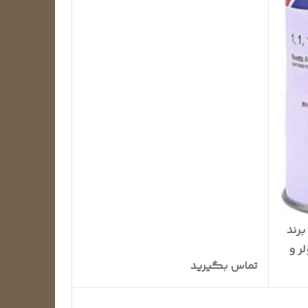
از مبرد یک کیلویی R-134a برند
ر و
تماس بگیرید