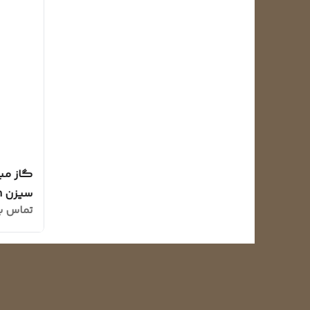
سیزن season
تماس ب