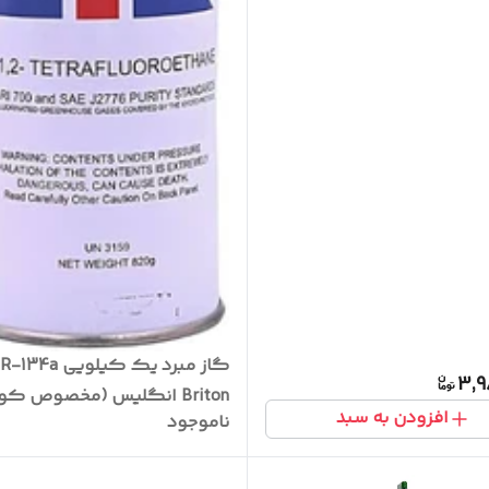
گ
3,9
Briton انگلیس (مخصوص کول
افزودن به سبد
ناموجود
یخچال های خارجی)