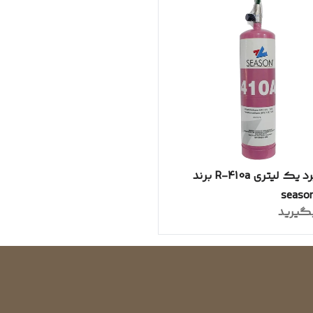
گاز مبرد یک لیتری R-410a برند
گیرید