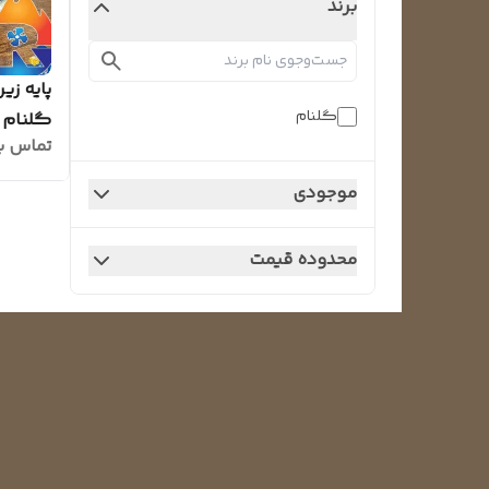
برند
پایه زی
گلنام
گلنام بست
تماس ب
موجودی
محدوده قیمت