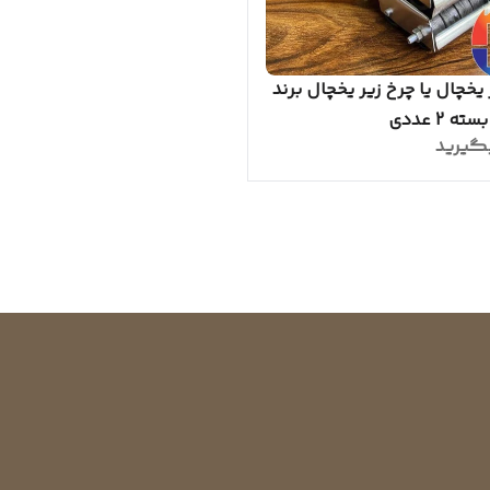
ر یخچال یا چرخ زیر یخچال برند
ه 2 عددی
گیرید