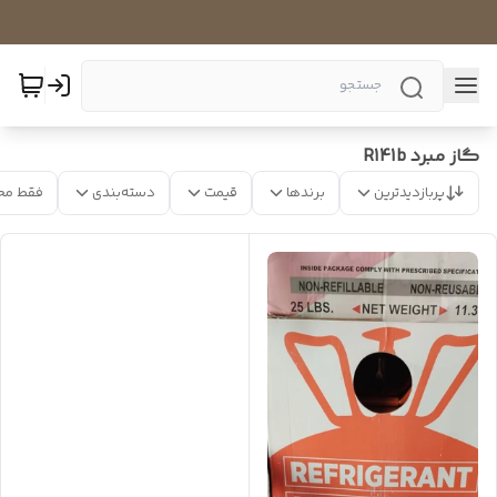
گاز مبرد R141b
پربازدیدترین
برندها
قیمت
دسته‌بندی
فقط مح