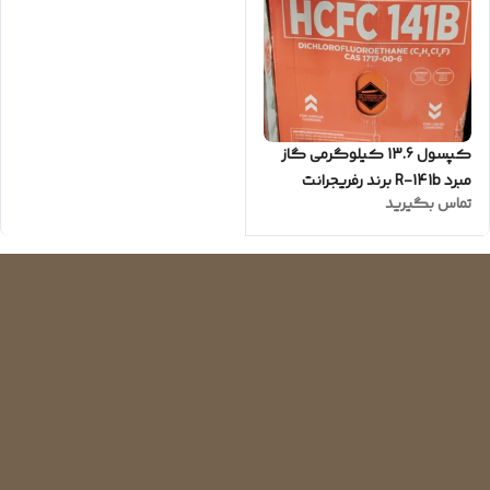
کپسول 13.6 کیلوگرمی گاز
مبرد R-141b برند رفریجرانت
تماس بگیرید
refrigerant