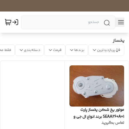
یخساز
پربازدیدترین
برندها
قیمت
دسته‌بندی
فقط مح
موتور یخ شکن یخساز پارت
SEAA260A01 برند انواع ال جی و
تماس بگیرید
سامسونگ