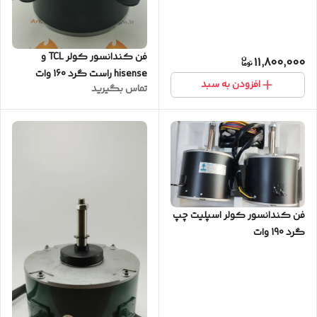
فن کندانسور کولر TCL و
11,800,000
hisense راست گرد 160 وات
افزودن به سبد
تماس بگیرید
(کیفیت عالی)
فن کندانسور کولر اسپلیت چپ
گرد 190 وات