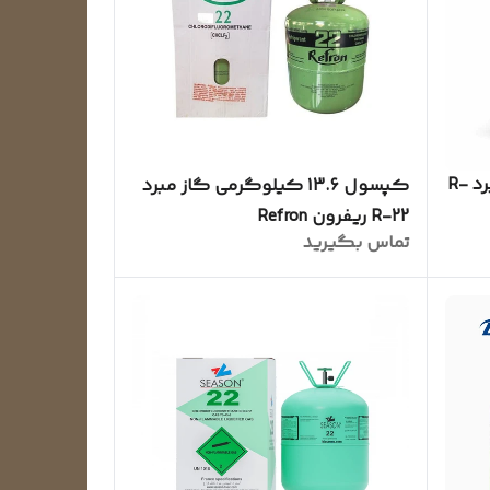
کپسول ۳ کیلوگرمی گاز مبرد R-
کپسول 13.6 کیلوگرمی گاز مبرد
R-22 ریفرون Refron
تماس بگیرید