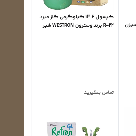
کپسول 13.6 کیلوگرمی گاز مبرد
 R-22 برند سیزن
R-22 برند وسترون WESTRON شیر
قرمز
تماس بگیرید