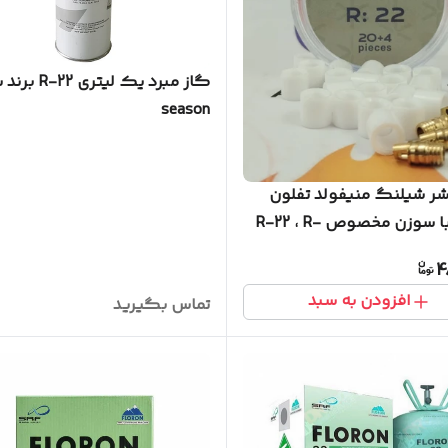
گاز مبرد یک لیتری
season
ر شیلنگ منیفولد تفلون
همراه با سوزن مخصوص R-22 ، R-
4
افزودن به سبد
تماس بگیرید