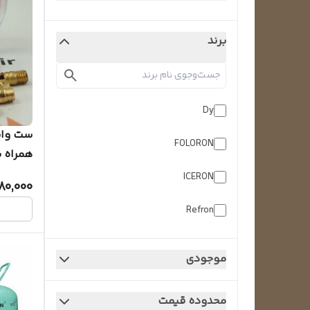
برند
Dy
ست واش
FOLORON
134a
ICERON
80,000
Refron
Season
موجودی
SUBFOR
محدوده قیمت