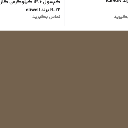
کپسول 13.6 کیلوگرمی گا
R-22 برند eliwell
گیرید
تماس بگیرید