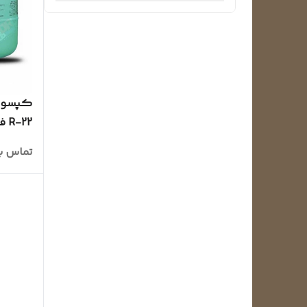
وسترون
R-22 فلورون FLORON
تماس ب