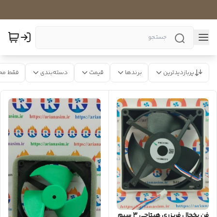
پربازدیدترین
برندها
قیمت
دسته‌بندی
فقط مح
فن یخچال فریزری هیتاچی ۳ سیم