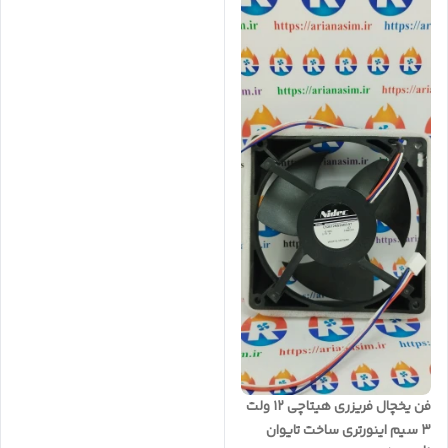
فن یخچال فریزری هیتاچی ۱۲ ولت
۳ سیم اینورتری ساخت تایوان