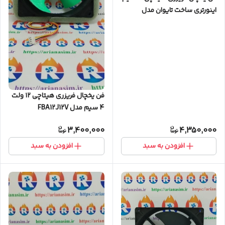
اینورتری ساخت تایوان مدل
HH0004140A
فن یخچال فریزری هیتاچی ۱۲ ولت
4 سیم مدل FBA12J12V
3,400,000
4,350,000
افزودن به سبد
افزودن به سبد