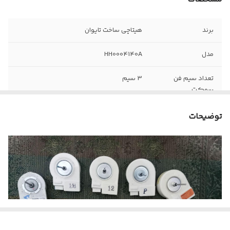
برند
هیتاچی ساخت تایوان
مدل
HH0004140A
تعداد سیم فن
3 سیم
سوکت
سری مدل های
RM – RS
توضیحات
قابلیت Feedback
دارد
برد