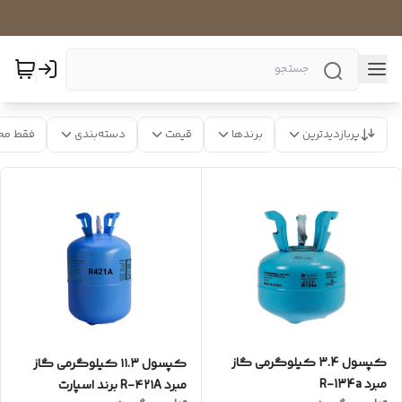
پربازدیدترین
برندها
قیمت
دسته‌بندی
فقط مح
کپسول 3.4 کیلوگرمی گاز
کپسول ۱۱.۳ کیلوگرمی گاز
مبرد R-134a
مبرد R-۴۲۱A برند اسپارت