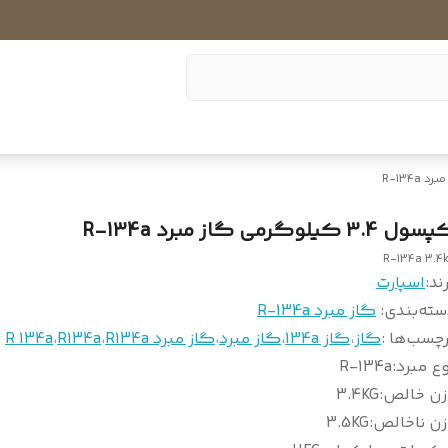
د R-134a
ل 3.4 کیلوگرمی گاز مبرد R-134a
R-134a 3.4
ند:
اسپارت
سته‌بندی
:
گاز مبرد R-134a
چسب‌ها :
گاز
،
گاز 134a
،
گاز مبرد
،
گاز مبرد R134a
،
R134a
،
R 134a
ع مبرد
:
R-134a
زن خالص
:
3.4KG
زن ناخالص
:
3.5KG