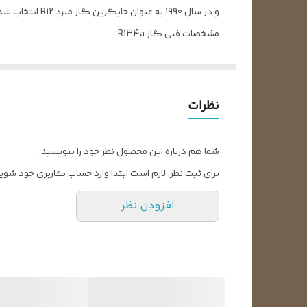
و در سال 1990 به عنوان جایگزین گاز مبرد R12 انتخاب شد.
مشخصات فنی گاز R134a
استفاده و جایگزینی می باشد. رنگ سیلندر کپسول گاز مبرد R134a به رنگ آبی روشن می باشد و در وزن 13.6 کیلوگرم به بازار ا
از موارد استفاده گاز R134a می تو
نظرات
خشک کن صنعتی و درایر تبریدی کمپرسور هوای فشرده 
روغن های سازگار با این گاز مبرد از نوع روغن پلی ال اس
شما هم درباره این محصول نظر خود را بنویسید.
از گاز مبرد R134a به عنوان جایگزین برای گاز های R12، R409A و R401 استفاده می گردد.
برای ثبت نظر، لازم است ابتدا وارد حساب کاربری خود شوید
افزودن نظر