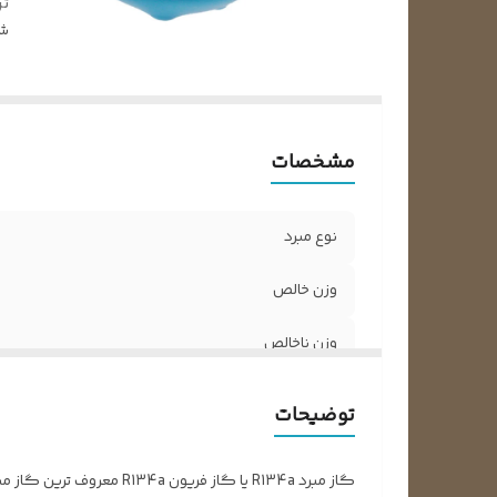
ت
شن
مشخصات
نوع مبرد
وزن خالص
وزن ناخالص
ترکیبات مولکولی
توضیحات