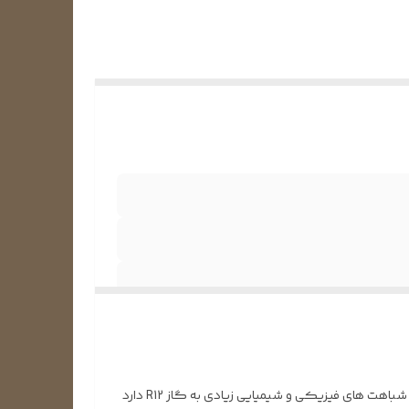
گاز مبرد R134a یا گاز فریون R134a معروف ترین گاز مبرد تترافلوئورتان می باشد. فرمول مولکولی این گاز مبرد CH2FCF3 می باشد که شباهت های فیزیکی و شیمیایی زیادی به گاز R12 دارد