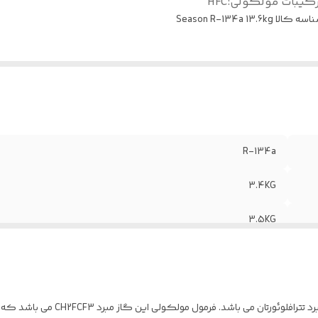
رکیبات مولکولی
:
HFC
اسه کالا
Season R-134a 13.6kg
R-134a
3.4KG
3.5KG
HFC