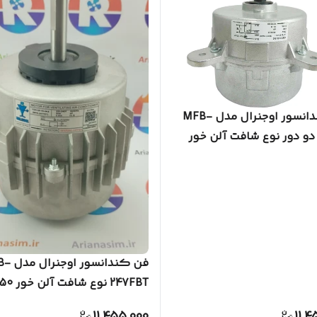
فن کندانسور اوجنرال مدل MFB-
30PT دو دور نوع شافت آلن خور
فن کندانسور
(کیفیت عالی)