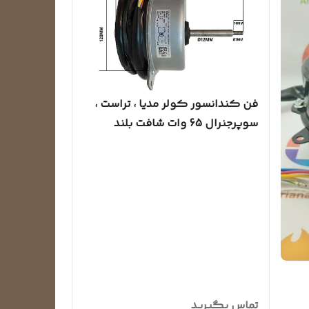
فن کندانسور کولر مدیا ، تراست ،
سوپرجنرال 65 وات شافت بلند
(کیفیت عالی)
تماس بگیرید