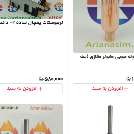
ترموستات یخچال ساده ۲- دانفوسی
لوله مویی کولر گازی (سه
580,000
افزودن به سبد
افزودن به سبد