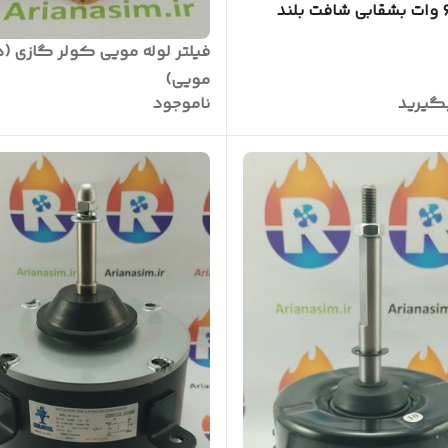
گرد ۶۰ وات بشقابی شافت بلند
 فابریک)
فیلتر لوله مویی کولر گازی (د
مویی)
گیرید
ناموجود