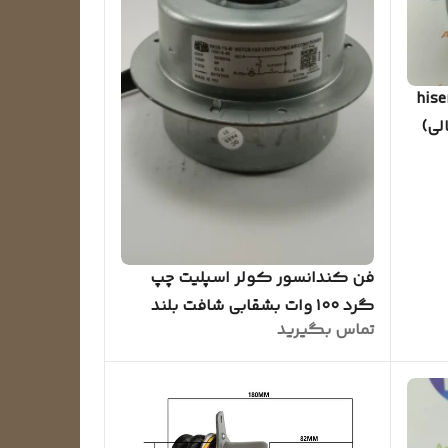
ولر TCL و hisense
فن کندانسور کولر اسپلیت چپ
گرد ۱۰۰ وات بشقابی شافت بلند
تماس بگیرید
(سوکت فابریک)