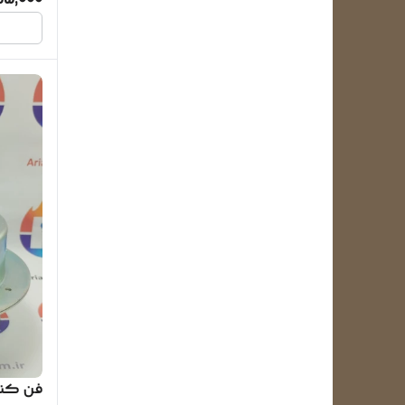
55,000
فن کند