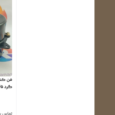
فن کند
عالی)
تماس ب