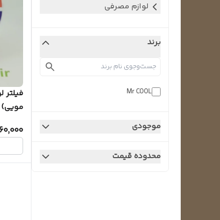
لوازم مصرفی
برند
Mr COOL
فیلتر 
مویی)
موجودی
160,000
محدوده قیمت