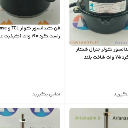
فن کندانسور ک
راست گرد 160 وات (کیفیت عالی)
انسور کولر جنرال شکار
راست‌گرد ۷۵ وات شافت بلند
 عالی)
گیرید
تماس بگیرید