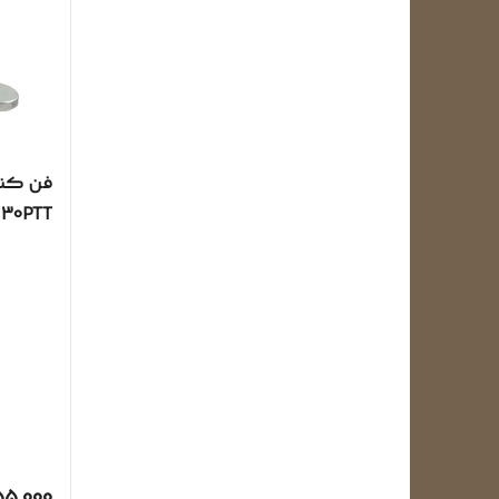
T
65 وات (کیفیت عالی)