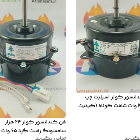
انسور کولر اسپلیت چپ
گرد 45 وات شافت کوتاه (کیفیت
فن کندانسور کولر ۲۴ هزار
سامسونگ راست گرد 65 وات
گیرید
تماس بگیرید
سوکت فابریک (کیفیت عالی)