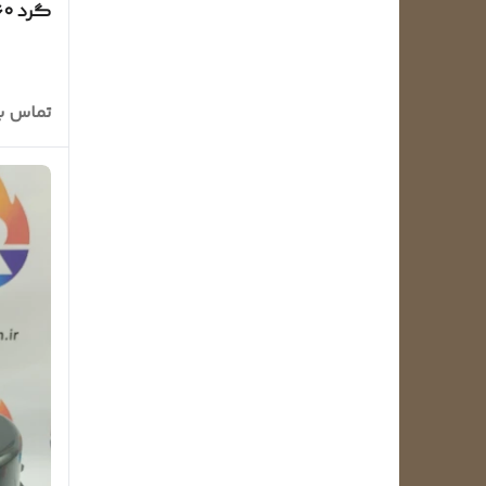
(سوکت
تماس ب