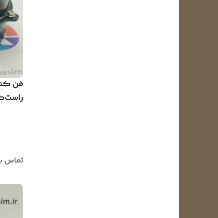
فن کند
(کیفیت
تماس ب