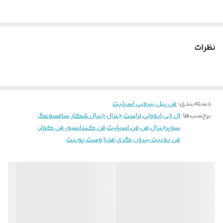
نظرات
دسته‌بندی
:
فن پنل بیرونی اسپلیت
برچسب‌ها :
ال جی
،
ایوولی
،
تراست
،
جنرال
،
جنرال شکار
،
سامسونگ
،
سوپرجنرال
،
فن
،
فن اسپلیت
،
فن کندانسور
،
فن کولر
،
فن یونیت بیرون
،
گری
،
مدیا
،
وست پوینت