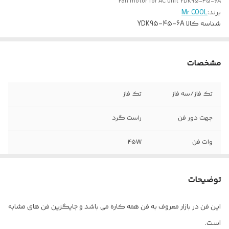
Fan motor for AC unit YDK95-45-6A
برند:
Mr COOL
شناسه کالا
YDK95-45-6A
مشخصات
تک فاز/سه فاز
تک فاز
جهت دور فن
راست گرد
وات فن
45W
آمپر مصرفی
0.4A
توضیحات
طول شفت بدون
65mm یا 2.5in
گردگیر
این فن در بازار معروف به فن همه کاره می باشد و جایگزین فن های مشابه
است.
قطر شفت
8mm یا 0.31in