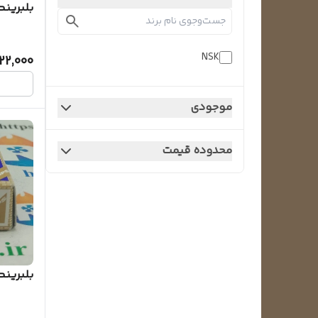
بلبرینگ کد 02
NSK
22,000
موجودی
محدوده قیمت
بلبرینگ کد 01