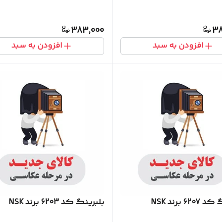
383,000
38
افزودن به سبد
افزودن به سبد
62 برند NSK
بلبرینگ کد 6203 برند NSK