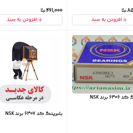
461,000
85
افزودن به سبد
افزودن به سبد
63 برند NSK
بلبرینگ کد 6307 برند NSK