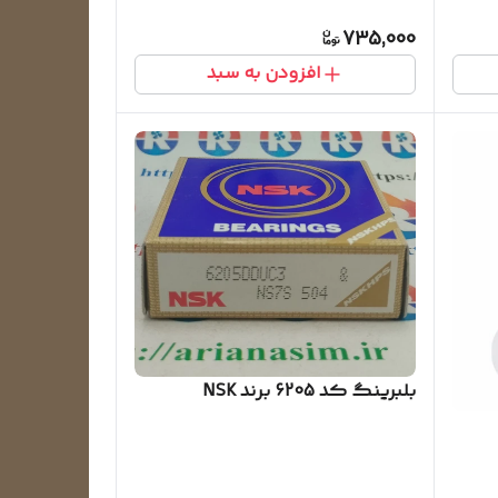
735,000
افزودن به سبد
بلبرینگ کد 6205 برند NSK