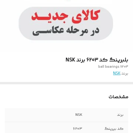
بلبرینگ کد 6203 برند NSK
ball bearings 6203
برند:
NSK
مشخصات
برند
NSK
کد بیرینگ
620۳