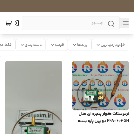
پربازدیدترین
برندها
قیمت
دسته‌بندی
فقط مح
ترموستات کولر پنجره ای مدل
PFA-604GH دو پین پایه بسته
بالب مخزنی کره ای اصلی