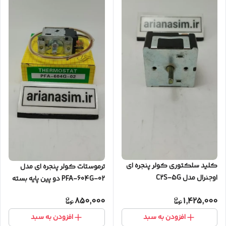
کلید سلکتوری کولر پنجره ای
ترموستات کولر پنجره ای مدل
اوجنرال مدل C2S-5G
PFA-604G-02 دو پین پایه بسته
850,000
1,425,000
افزودن به سبد
افزودن به سبد