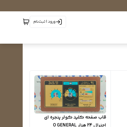
ورود | ثبت‌نام
قاب صفحه کلید کولر پنجره ای
اجنرال 24 هزار O GENERAL