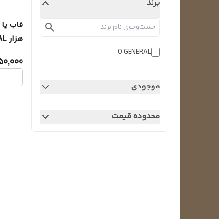
برند
هزار O GENERAL
O GENERAL
50,000
موجودی
محدوده قیمت