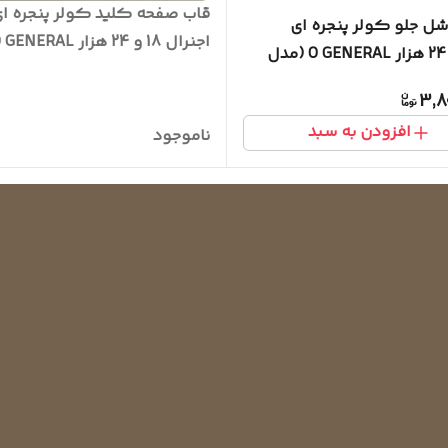
قاب صفحه کلید کولر پنجره ا
شل جلو کولر پنجره ای
اجنرال 18 و 24 هزار O GENERAL
اجنرال 24 هزار O GENERAL (مدل
3,8
افزودن به سبد
ناموجود